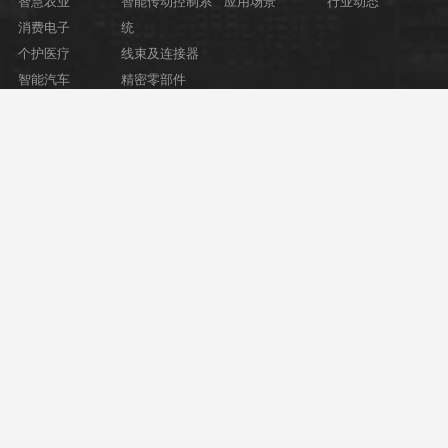
智慧农业
智能传动控制系
应用场景
行业动态
消费电子
统
个护医疗
线束及连接器
智能汽车
精密零部件
智能制造
关于我们
加入智成
联系我们
公司简介
团队文化
联系方式
发展大事记
用人理念
意见信箱
组织架构
员工活动
资质荣誉
招贤纳士
企业文化
028-85193860
四川省成都市高新区科园南一路7号
友情链接
中科智成官方微信