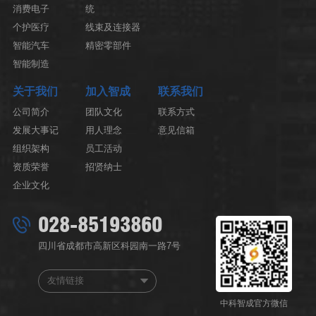
消费电子
统
个护医疗
线束及连接器
智能汽车
精密零部件
智能制造
关于我们
加入智成
联系我们
公司简介
团队文化
联系方式
发展大事记
用人理念
意见信箱
组织架构
员工活动
资质荣誉
招贤纳士
企业文化
028-85193860
四川省成都市高新区科园南一路7号
友情链接
中科智成官方微信